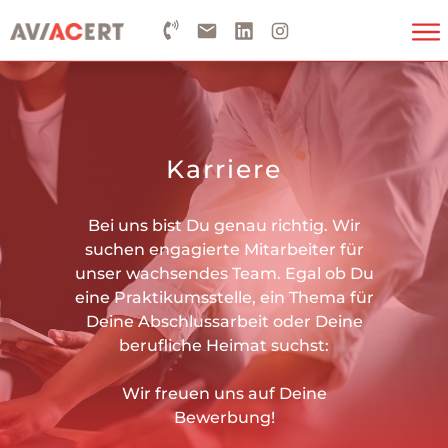
Karriere
Bei uns bist Du genau richtig. Wir
suchen engagierte Mitarbeiter für
unser wachsendes Team. Egal ob Du
eine Praktikumsstelle, ein Thema für
Deine Abschlussarbeit oder Deine
berufliche Heimat suchst:
Wir freuen uns auf Deine
Bewerbung!